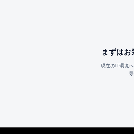
まずはお
現在のIT環境
県