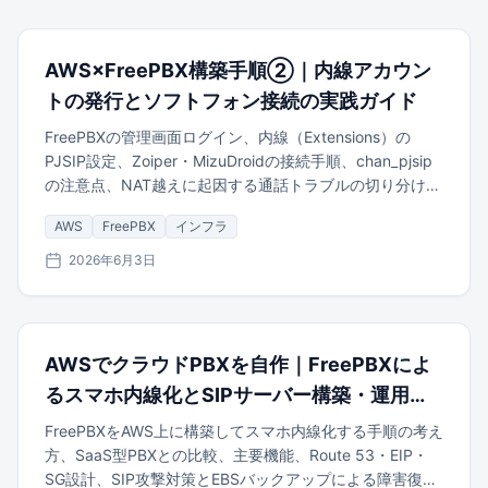
AWS×FreePBX構築手順②｜内線アカウン
トの発行とソフトフォン接続の実践ガイド
FreePBXの管理画面ログイン、内線（Extensions）の
PJSIP設定、Zoiper・MizuDroidの接続手順、chan_pjsip
の注意点、NAT越えに起因する通話トラブルの切り分けま
で、実践手順を解説します。
AWS
FreePBX
インフラ
2026年6月3日
AWSでクラウドPBXを自作｜FreePBXによ
るスマホ内線化とSIPサーバー構築・運用ガ
イド
FreePBXをAWS上に構築してスマホ内線化する手順の考え
方、SaaS型PBXとの比較、主要機能、Route 53・EIP・
SG設計、SIP攻撃対策とEBSバックアップによる障害復旧