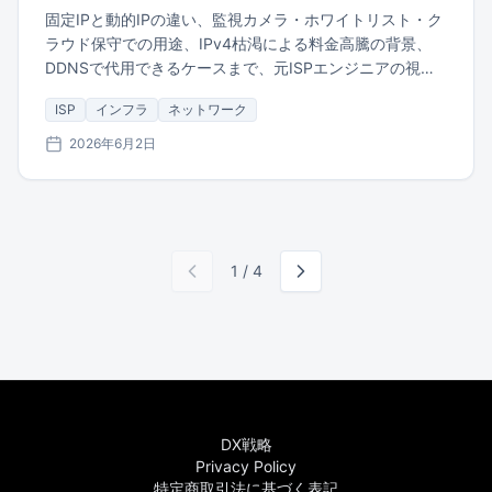
固定IPと動的IPの違い、監視カメラ・ホワイトリスト・ク
ラウド保守での用途、IPv4枯渇による料金高騰の背景、
DDNSで代用できるケースまで、元ISPエンジニアの視点
で解説します。
ISP
インフラ
ネットワーク
2026年6月2日
1
/
4
DX戦略
Privacy Policy
特定商取引法に基づく表記