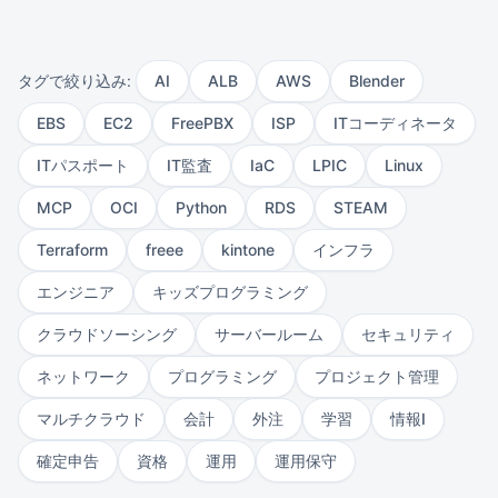
タグで絞り込み:
AI
ALB
AWS
Blender
EBS
EC2
FreePBX
ISP
ITコーディネータ
ITパスポート
IT監査
IaC
LPIC
Linux
MCP
OCI
Python
RDS
STEAM
Terraform
freee
kintone
インフラ
エンジニア
キッズプログラミング
クラウドソーシング
サーバールーム
セキュリティ
ネットワーク
プログラミング
プロジェクト管理
マルチクラウド
会計
外注
学習
情報Ⅰ
確定申告
資格
運用
運用保守