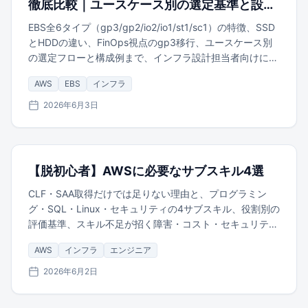
徹底比較｜ユースケース別の選定基準と設計
ポイント
EBS全6タイプ（gp3/gp2/io2/io1/st1/sc1）の特徴、SSD
とHDDの違い、FinOps視点のgp3移行、ユースケース別
の選定フローと構成例まで、インフラ設計担当者向けに解
説します。
AWS
EBS
インフラ
2026年6月3日
【脱初心者】AWSに必要なサブスキル4選
CLF・SAA取得だけでは足りない理由と、プログラミン
グ・SQL・Linux・セキュリティの4サブスキル、役割別の
評価基準、スキル不足が招く障害・コスト・セキュリティ
リスクを解説します。
AWS
インフラ
エンジニア
2026年6月2日