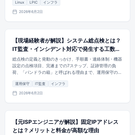
Linux
LPIC
インフラ
2026年6月2日
【現場経験者が解説】システム総点検とは？
IT監査・インシデント対応で発生する工数と
実態
総点検の定義と発動のきっかけ、手順書・連絡体制・機器
設定の点検項目、完遂までの7ステップ、証跡管理の負
荷、「パンドラの箱」と呼ばれる理由まで、運用保守の現
場経験に基づき解説します。
運用保守
IT監査
インフラ
2026年6月2日
【元ISPエンジニアが解説】固定IPアドレス
とは？メリットと料金が高額な理由